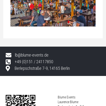
lb@blume-events.de
+49 (0)151 / 24117850
Berlepschstraße 7-9, 14165 Berlin
Blume Events
Laurence Blume